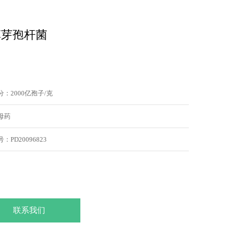
草芽孢杆菌
：2000亿孢子/克
母药
：PD20096823
联系我们