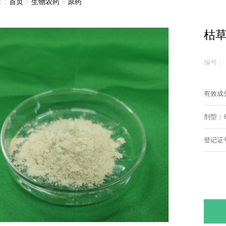
置：
首页
>
生物农药
>
原药
枯
编号：
有效成分
剂型：
登记证号