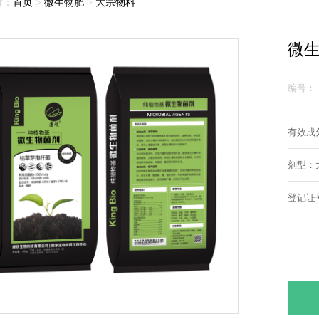
置：
首页
>
微生物肥
>
大宗物料
微生
编号：
有效成
剂型：
登记证号