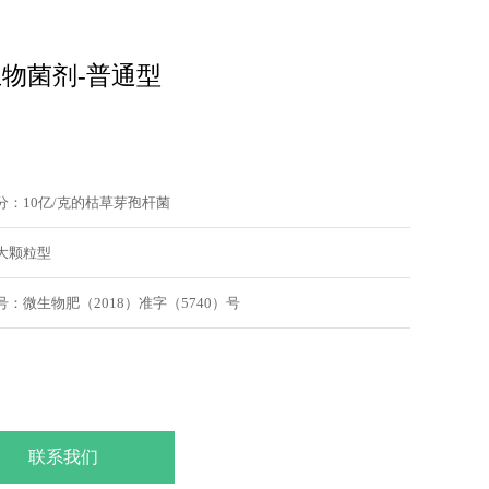
物菌剂-普通型
分：10亿/克的枯草芽孢杆菌
大颗粒型
：微生物肥（2018）准字（5740）号
联系我们